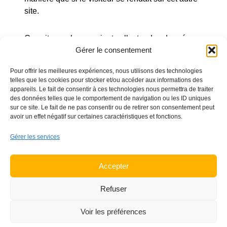
site.
Ces sites web pourraient collecter des données
Gérer le consentement
sur vous, utiliser des cookies, embarquer des
outils de suivis tiers, suivre vos interactions avec
Pour offrir les meilleures expériences, nous utilisons des technologies
ces contenus embarqués si vous disposez d’un
telles que les cookies pour stocker et/ou accéder aux informations des
compte connecté sur leur site web.
appareils. Le fait de consentir à ces technologies nous permettra de traiter
des données telles que le comportement de navigation ou les ID uniques
sur ce site. Le fait de ne pas consentir ou de retirer son consentement peut
Utilisation et
avoir un effet négatif sur certaines caractéristiques et fonctions.
transmission de vos
Gérer les services
données personnelles
Accepter
Texte suggéré :
Si vous demandez une
Refuser
réinitialisation de votre mot de passe, votre
adresse IP sera incluse dans l’e-mail de
Voir les préférences
réinitialisation.