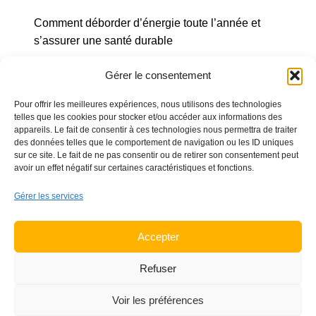
Comment déborder d’énergie toute l’année et
s’assurer une santé durable
Respiration
Gérer le consentement
Gestion du stress
Gestion des émotions
Pour offrir les meilleures expériences, nous utilisons des technologies
telles que les cookies pour stocker et/ou accéder aux informations des
Alimentation
appareils. Le fait de consentir à ces technologies nous permettra de traiter
Mouvement
des données telles que le comportement de navigation ou les ID uniques
sur ce site. Le fait de ne pas consentir ou de retirer son consentement peut
Vitalité : toxines vs emonctoires
avoir un effet négatif sur certaines caractéristiques et fonctions.
Gérer les services
Ajouter au calendrier
Accepter
Refuser
Billets
Voir les préférences
Accès 1 personne